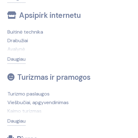
Izoliacinės medžiagos
Medelynai
Kelių tiesimas, tiltų statyba, remontas
Apsipirk internetu
Miškininkystė
Laiptai, turėklai
Pašarai
Laistymo, drėkinimo sistemos
Paukštininkystė
Buitinė technika
Liftų montavimas, remontas
Skerdyklos
Drabužiai
Lubų dangos
Sodo, miško, parko priežiūros technika
Avalynė
Metalo gaminiai, metalas
Trąšos, augalų apsaugos priemonės
Vaikiškos prekės
Daugiau
Nekilnojamasis turtas, administravimas
Uogų, grybų, vaisių supirkimas ir perdirbimas
Sporto ir turizmo reikmenys
Pastoliai, klojiniai, jų nuoma
Veterinarija
Audiniai, siūlai
Turizmas ir pramogos
Pertvaros
Žemės ūkio technika
Dovanos
Pirtys, pirčių įranga
Žemės ūkis, žemės ūkio produktai
Galanterija
Turizmo paslaugos
Pjovimo, gręžimo darbai
Žirgininkystė, žirgynai
Gėlės
Viešbučiai, apgyvendinimas
Plytelės
Žuvininkystė
Higienos prekės
Kaimo turizmas
Santechnika, vonios kambario įranga
Žuvininkystės ir žūklės reikmenys
Indai, stalo reikmenys
Sporto centrai, salės
Daugiau
Santechnikos darbai
Žvėrininkystė
Interjeras, interjero elementai
Renginių, švenčių organizavimas
Sienų dangos
Internetinės parduotuvės
Akvariumai