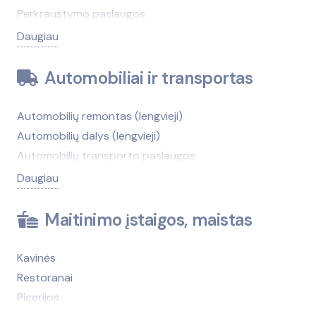
Perkraustymo paslaugos
Antkapiai, paminklai
Daugiau
Antikvariatai
Antstoliai
Automobiliai ir transportas
Atliekų tvarkymas
Autobusų nuoma
Automobilių remontas (lengvieji)
Autobusų stotys
Automobilių dalys (lengvieji)
Automobilių nuoma
Automobilių transporto paslaugos
Automobilių valymas, plovimas
Automobilių nuoma
Daugiau
Avalynės, galanterijos taisymas
Automobilių naudotos dalys, autolaužynai
Avarinės tarnybos
Antikorozinis padengimas
Maitinimo įstaigos, maistas
Baldų taisymas, atnaujinimas
Autobusų nuoma
Bankai
Autobusų stotys
Kavinės
Banketai
Automobilių dalys (krovininiai)
Restoranai
Buitinės technikos remontas
Automobilių eksploatacinės medžiagos,
Picerijos
Darbo sauga
autokosmetika