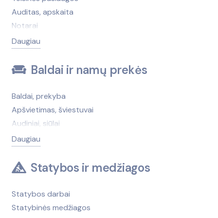
Mobile Gaming
Higienos prekės
Auditas, apskaita
Kosmetika, kvepalai
Notarai
For those who prefer gaming on the go, most online
Masažai
Bankai
Daugiau
casino Belgium platforms offer fully optimized mobile
Medicininės medžiagos, medikamentai
Draudimas
sites and apps. This means you can enjoy your favorite
Netradicinė medicina
Advokatai
Baldai ir namų prekės
games anywhere, whether you’re commuting or
Optika
Antstoliai
relaxing at home.
Psichologinė pagalba
Bankroto administravimo paslaugos
Baldai, prekyba
SPA centrai, sanatorijos, gydyklos
In summary, online casino Belgium offers players a
Finansinės paslaugos
Apšvietimas, šviestuvai
Vaistinės
secure, exciting, and diverse gaming experience. With
Įdarbinimo paslaugos
Audiniai, siūlai
a wide variety of games, fantastic bonuses, and a
Paskolos, greitieji kreditai
Baldų gamyba
Daugiau
focus on player safety, Belgian online casinos stand
Patentinės paslaugos
Baldų gamybos medžiagos, furnitūra
out as some of the best in Europe. Whether you’re a
Saugos tarnybos
Baldų taisymas, atnaujinimas
Statybos ir medžiagos
seasoned player or a beginner, you’ll find plenty of
Skolų išieškojimas
Čiužiniai
options to enjoy in Belgium’s thriving online gaming
Teisėtvarkos institucijos
Grindų dangos, kilimai
Statybos darbai
scene.
Verslo konsultacijos, tyrimai
Interjeras, interjero elementai
Statybinės medžiagos