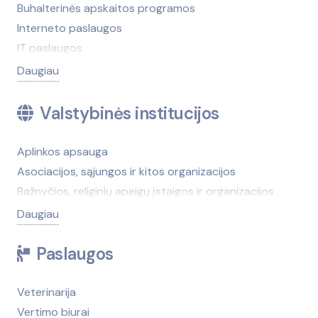
Reklama, dizainas
Žemėtvarka, geodezija, kadastriniai matavimai
Buhalterinės apskaitos programos
Vestuviniai, proginiai rūbai
Žaidimai, loterijos, kazino, lošimai
Rinkodara, viešieji ryšiai
Židiniai, krosnelės
Interneto paslaugos
Žuvininkystės ir žūklės reikmenys
Žirgininkystė, žirgynai
Televizija
IT paslaugos
Žuvininkystės ir žūklės reikmenys
Tentai, tentų gamyba
Kanceliarinės prekės
Daugiau
Verslo dovanos
Kasos aparatai
Kompiuteriniai žaidimai
Valstybinės institucijos
Kompiuterių programinė įranga
Mobilieji telefonai, jų remontas
Aplinkos apsauga
Palydovinės televizijos priėmimo sistemos
Asociacijos, sąjungos ir kitos organizacijos
Pašto ir kurjerių paslaugos
Bažnyčios, religinių apeigų įstaigos ir organizacijos
Pinigų skaičiuoklės, detektoriai
Kontrolės tarnybos
Daugiau
Ryšiai ir telekomunikacijos
Partijos, politinės organizacijos
Paslaugos
Savivaldybės, seniūnijos
Socialinių paslaugų centrai
Teisėtvarkos institucijos
Veterinarija
Valstybės institucijos
Vertimo biurai