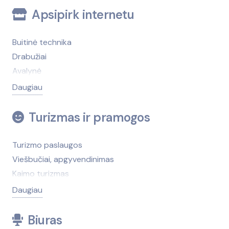
Kelių tiesimas, tiltų statyba, remontas
Apsipirk internetu
Miškininkystė
Laiptai, turėklai
Pašarai
Laistymo, drėkinimo sistemos
Paukštininkystė
Buitinė technika
Liftų montavimas, remontas
Skerdyklos
Drabužiai
Lubų dangos
Sodo, miško, parko priežiūros technika
Avalynė
Metalo gaminiai, metalas
Trąšos, augalų apsaugos priemonės
Vaikiškos prekės
Daugiau
Nekilnojamasis turtas, administravimas
Uogų, grybų, vaisių supirkimas ir perdirbimas
Sporto ir turizmo reikmenys
Pastoliai, klojiniai, jų nuoma
Veterinarija
Audiniai, siūlai
Turizmas ir pramogos
Pertvaros
Žemės ūkio technika
Dovanos
Pirtys, pirčių įranga
Žemės ūkis, žemės ūkio produktai
Galanterija
Turizmo paslaugos
Pjovimo, gręžimo darbai
Žirgininkystė, žirgynai
Gėlės
Viešbučiai, apgyvendinimas
Plytelės
Žuvininkystė
Higienos prekės
Kaimo turizmas
Santechnika, vonios kambario įranga
Žuvininkystės ir žūklės reikmenys
Indai, stalo reikmenys
Sporto centrai, salės
Daugiau
Santechnikos darbai
Žvėrininkystė
Interjeras, interjero elementai
Renginių, švenčių organizavimas
Sienų dangos
Internetinės parduotuvės
Akvariumai
Biuras
Spynos, rankenos
Juvelyriniai dirbiniai, bižuterija