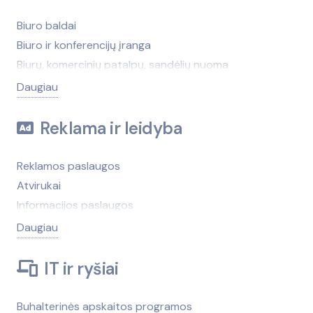
Baidarių nuoma
Statybinė technika
Kailiai, kailių dirbiniai
Būrimo salonai, numerologija, astrologija
Biuro baldai
Statybinės technikos, įrankių nuoma
Knygynai
Dvarai
Biuro ir konferencijų įranga
Statybos techninė priežiūra
Kosmetika, kvepalai
Kemperiai, nameliai ant ratų, priekabos
Biurų, komercinių patalpų, sandėlių nuoma
Stiklas, stiklo gaminiai
Prekės suaugusiems
Kino teatrai, kino studijos
Kanceliarinės prekės
Daugiau
Stogų dangos
Laikrodžiai, laikrodžių taisymas
Konferencijų, seminarų organizavimas
Kompiuteriai, jų aptarnavimas
Šiltinimo medžiagos, šiltinimas
Maisto prekių parduotuvės
Laivų, jachtų nuoma
Kompiuteriai, prekyba
Reklama ir leidyba
Šilumos sistemos, įrenginiai
Naminiai gyvūnai, jų maistas, reikmenys
Medžioklė, medžioklės reikmenys, ginklai
Kopijavimas
Tapetai
Namų tekstilė
Muziejai
Patalpų valymas
Reklamos paslaugos
Terasos, stoginės
Oda, odos gaminiai
Muzikos instrumentai
Atvirukai
Tvirtinimo elementai
Prekybos centrai
Naktiniai klubai
Informacijos paslaugos
Vandens, geoterminiai gręžiniai
Trikotažas
Pramogų ir poilsio paslaugos
Laikraščiai, žurnalai
Vandens filtrai
Daugiau
Turgūs
Renginių, švenčių techninis aptarnavimas
Leidyklos, leidybos paslaugos
Vandentiekio ir nuotekų įrenginiai
Ūkinės prekės
Sporto ir turizmo reikmenys
Parodų, mugių organizavimas
Vartai, tvoros
IT ir ryšiai
Vaizdo ir garso aparatūra, jos remontas
Šokių studijos
Radijo stotys
Vėdinimas, oro kondicionavimas
Valymo, skalbimo priemonės
Teatrai
Reklama, dizainas
Žemėtvarka, geodezija, kadastriniai matavimai
Buhalterinės apskaitos programos
Vestuviniai, proginiai rūbai