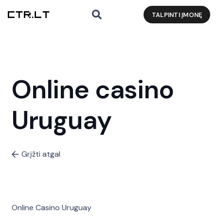
TALPINTI ĮMONĘ
Online casino
Uruguay
Grįžti atgal
Online Casino Uruguay