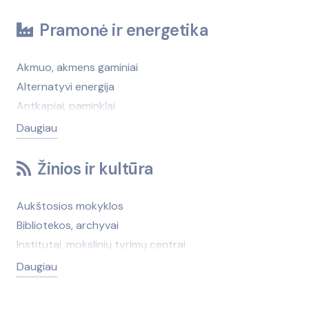
Automobilių pardavimas (atstovybės)
Konditerija
Drabužių taisymas
Automobilių pardavimas (nenauji, turgūs)
Alkoholiniai gėrimai
Pramonė ir energetika
Finansinės paslaugos
Automobilių remontas (krovininiai ir autobusai)
Duonos gaminiai
Fotografija
Automobilių saugos ir komforto sistemos
Ekologiški produktai, prekės
Akmuo, akmens gaminiai
Gėlių pristatymas
Automobilių stovėjimo, saugojimo aikštelės
Gaivieji gėrimai
Alternatyvi energija
Informacijos paslaugos
Automobilių techninė apžiūra, ekspertizė
Kava, arbata
Antkapiai, paminklai
Interneto paslaugos
Automobilių techninė pagalba kelyje
Maistas šventėms
Antrinės žaliavos
Daugiau
Įdarbinimo paslaugos
Automobilių valymas, plovimas
Maisto produktai (didmena)
Apsaugos sistemos, prietaisai (patalpoms ir
Keleivių pervežimas
Autoservisų ir degalinių įranga
Maisto produktų gamyba
teritorijoms)
Žinios ir kultūra
Kirpyklos, grožio salonai
Degalinės
Mėsa, mėsos gaminiai
Audiniai, siūlai
Komunalinės paslaugos
Elektromobilių remontas
Naktiniai klubai
Autoservisų ir degalinių įranga
Aukštosios mokyklos
Konferencijų, seminarų organizavimas
Geležinkelių transportas, geležinkelių priežiūra
Pienas, pieno produktai
Baldų gamybos medžiagos, furnitūra
Bibliotekos, archyvai
Kopijavimas
Guoliai
Prieskoniai ir maisto priedai
Baseinai, baseinų įranga
Institutai, mokslinių tyrimų centrai
Laidojimo paslaugos
Jūrų ir upių transportas
Uogų, grybų, vaisių supirkimas ir perdirbimas
Brūkšninių kodų įranga
Kalbų kursai
Daugiau
Laikrodžiai, laikrodžių taisymas
Keleivių pervežimas
Vanduo (geriamasis, mineralinis)
Chemijos pramonė
Knygynai
Laivų aprūpinimas
Kemperiai, nameliai ant ratų, priekabos
Žuvis, žuvies produktai
Darbo drabužiai, avalynė
Kolegijos
Leidyklos, leidybos paslaugos