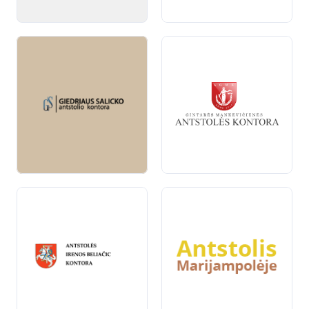
ir palengviname jūsų pasirinkimo procesą.