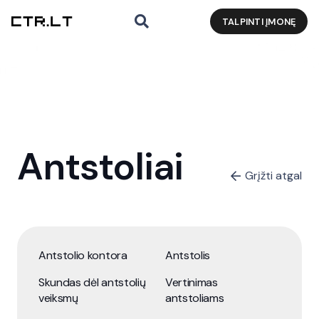
TALPINTI ĮMONĘ
Antstoliai
Grįžti atgal
Antstolio kontora
Antstolis
Skundas dėl antstolių
Vertinimas
veiksmų
antstoliams