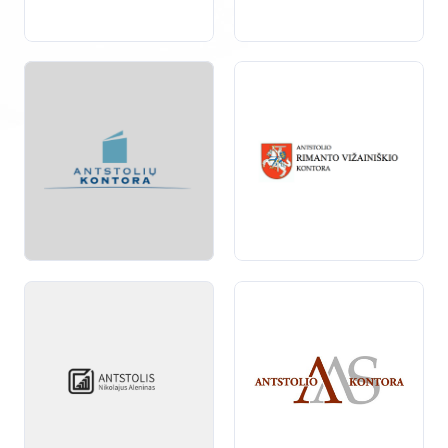
išieškojimu, turto areštu, ar kitais teisiniais
veiksmais
–
mūsų kataloge pateikiami specialistai, kurie galės jums
suteikti reikiamą pagalbą.
Antstoliai dirba pagal teisės aktus ir reglamentus,
todėl galite būti tikri, kad jų teikiamos paslaugos
atitinka aukštus profesionalumo ir patikimumo
standartus. Naudodamiesi mūsų katalogu, jūs lengvai
rasite tinkamą antstolį, kuris atitiks jūsų individualius
poreikius
ir suteiks reikiamą pagalbą jūsų teisiniuose
procesuose.
Jei jums reikia daugiau informacijos apie antstolių
paslaugas ar norite pasirinkti specialistą, kuris galėtų
jums padėti, mūsų katalogas yra puiki vieta pradėti
paiešką. Mes
siekiame
, kad jūsų patirtis būtų kuo
sklandesnė, todėl suteikiame visą reikiamą informaciją