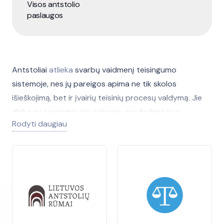
Visos antstolio
paslaugos
Antstoliai
atlieka
svarbų vaidmenį teisingumo
sistemoje, nes jų pareigos apima ne tik skolos
išieškojimą, bet ir įvairių teisinių procesų valdymą. Jie
dirba su įvairiomis situacijomis, pradedant nuo
Rodyti daugiau
įsiskolinimų ir baigiant turto areštu. Kiekvienas
antstolis turi
specializuotas
žinias, reikalingas
efektyviam darbo atlikimui, ir yra apmokytas dirbti su
skirtingais teisinių reikalavimų aspektais.
Šioje kategorijoje rasite antstolių paslaugų teikėjus,
kurie gali jums padėti spręsti sudėtingas teisines
situacijas. Nesvarbu, ar jums reikia pagalbos su skolos