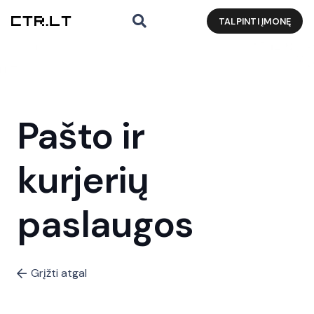
TALPINTI ĮMONĘ
Pašto ir
kurjerių
paslaugos
Grįžti atgal