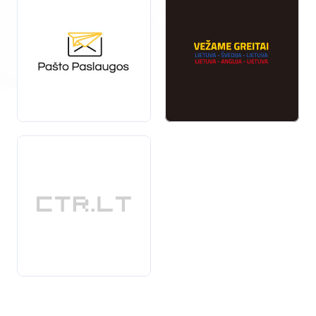
vartotojas gali rasti sau
tinkamiausią
sprendimą.
Jei ieškote patikimų ir efektyvių pašto ir kurjerių
paslaugų, mūsų katalogas siūlo platų teikėjų
pasirinkimą,
atitinkantį
įvairius poreikius.