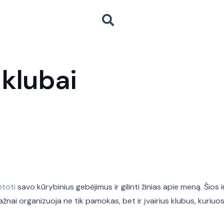
klubai
ėtoti
savo kūrybinius gebėjimus ir gilinti žinias apie meną. Šios 
i organizuoja ne tik pamokas, bet ir įvairius klubus, kuriuose 