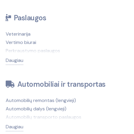
Paslaugos
Veterinarija
Vertimo biurai
Perkraustymo paslaugos
Antkapiai, paminklai
Daugiau
Antikvariatai
Antstoliai
Automobiliai ir transportas
Atliekų tvarkymas
Autobusų nuoma
Automobilių remontas (lengvieji)
Autobusų stotys
Automobilių dalys (lengvieji)
Automobilių nuoma
Automobilių transporto paslaugos
Automobilių valymas, plovimas
Automobilių nuoma
Avalynės, galanterijos taisymas
Daugiau
Automobilių naudotos dalys, autolaužynai