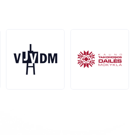
tinių
įgūdžių, bet ir galėsite dalyvauti renginiuose, parodose b
šios mokyklos dažnai
bendradarbiauja
su vietos menininkais, kas
s, kuriuos veda patyrę menininkai ir
dėstytojai
.
rsus, todėl kiekvienas gali rasti tai, kas jam tinka.
ojanti
atmosfera, skatinanti inovatyvumą ir saviraišką.
i ir atrasti savo kūrybinius gebėjimus. Pasinaudoję šių institu
bus šiandien ir pradėkite savo kelionę į kūrybiškumą!