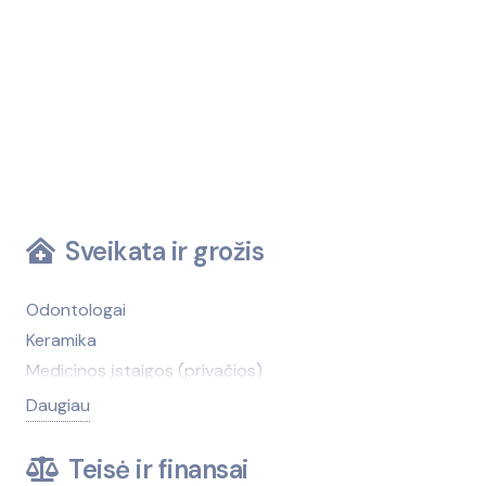
Sveikata ir grožis
Odontologai
Keramika
Medicinos įstaigos (privačios)
Medicinos įstaigos (viešosios)
Daugiau
Kirpyklos, grožio salonai
Medicinos technika, įranga
Teisė ir finansai