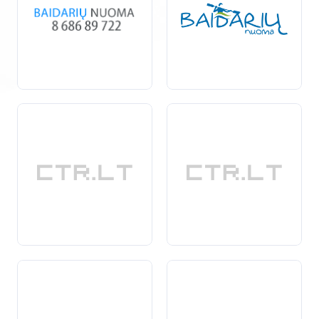
mėgėjams.
Renkantis baidarių nuomą, svarbu atkreipti dėmesį į
papildomas paslaugas, tokias kaip transportavimas,
saugumo įrangos nuoma, maršrutų planavimas ir
konsultacijos.
Profesionalūs
nuomos paslaugų teikėjai
padės užtikrinti, kad jūsų kelionė būtų ne tik maloni, bet
ir saugi.
Baidarių nuoma yra puikus
pasirinkimas
tiems, kurie
ieško aktyvaus poilsio gamtoje, nori pabėgti nuo
miesto šurmulio ir praleisti laiką su artimaisiais ar
draugais. Nesvarbu, ar tai būtų trumpas
pasiplaukiojimas, ar ilgalaikė kelionė – šis užsiėmimas
garantuoja nepamirštamus įspūdžius ir nuostabius
gamtos vaizdus.