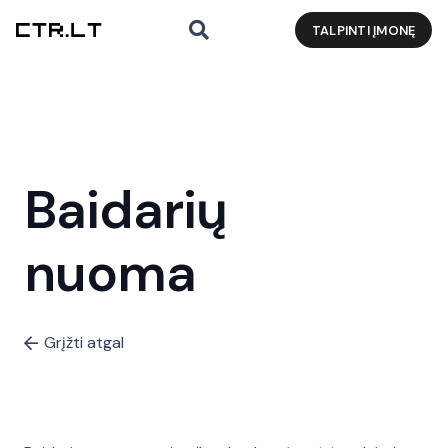
TALPINTI ĮMONĘ
Baidarių
nuoma
Grįžti atgal