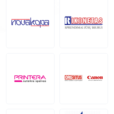
siekiant pagerinti įmonių matomumą ir efektyvumą.
Pavyzdžiui, kopijavimas gali apimti reklamos tekstų
rašymą, kurio tikslas – pritraukti potencialius klientus,
arba produktų aprašymų rengimą, kad būtų aiškiai
perteikta
jų vertė ir nauda.
Šioje kategorijoje svarbu atsižvelgti į SEO standartus,
kad kopijavimas būtų ne tik kūrybingas, bet ir
efektyvus. Gerai atliktas kopijavimas apima raktažodžių
integraciją, struktūruotą tekstą ir aiškią
informaciją
,
kuri padeda tiek vartotojams, tiek paieškos sistemoms
geriau suprasti jūsų turinį.
Investuojant į kokybišką kopijavimą, jūsų įmonė gali
pasiekti
aukštesnes paieškos rezultatų pozicijas ir
padidinti savo online matomumą. Nepriklausomai nuo
to, ar jums reikia kūrybinio turinio, ar techninio