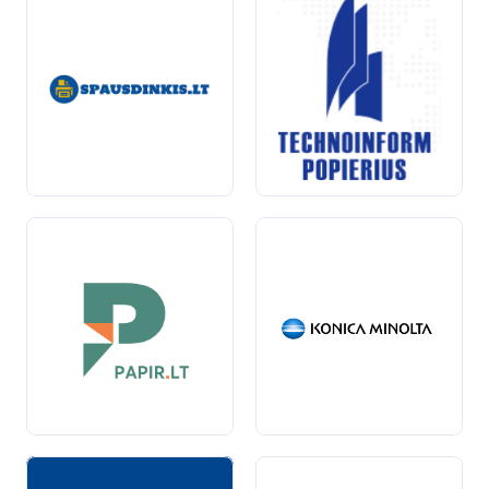
dokumentavimo, kopijavimas yra esminė sritis,
padedanti jūsų verslui augti ir klestėti.
Pasirinkus tinkamus kopijavimo specialistus, galite būti
tikri, kad jūsų tekstai bus ne tik informatyvūs, bet ir
optimizuoti pagal paieškos sistemų reikalavimus, taip
padidinant jūsų svetainės matomumą ir patrauklumą
potencialiems klientams.