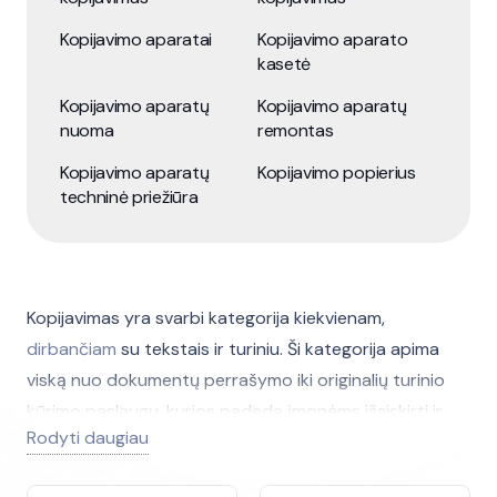
Kopijavimo aparatai
Kopijavimo aparato
kasetė
Kopijavimo aparatų
Kopijavimo aparatų
nuoma
remontas
Kopijavimo aparatų
Kopijavimo popierius
techninė priežiūra
Kopijavimas yra svarbi kategorija kiekvienam,
dirbančiam
su tekstais ir turiniu. Ši kategorija apima
viską nuo dokumentų perrašymo iki originalių turinio
kūrimo paslaugų, kurios padeda įmonėms išsiskirti ir
Rodyti daugiau
pasiekti savo tikslinę auditoriją.
Kopijavimas gali būti
naudojamas
įvairiais būdais,