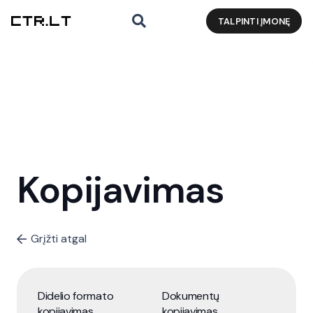
TALPINTI ĮMONĘ
Kopijavimas
Grįžti atgal
Didelio formato
Dokumentų
kopijavimas
kopijavimas