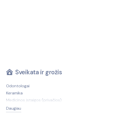
Sveikata ir grožis
Odontologai
Keramika
Medicinos įstaigos (privačios)
Medicinos įstaigos (viešosios)
Daugiau