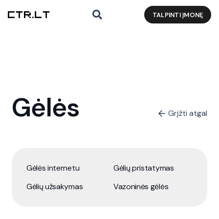
TALPINTI ĮMONĘ
Gėlės
Grįžti atgal
Gėlės internetu
Gėlių pristatymas
Gėlių užsakymas
Vazoninės gėlės