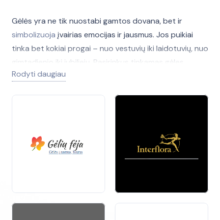
Gėlės yra ne tik nuostabi gamtos dovana, bet ir
simbolizuoja
įvairias emocijas ir jausmus. Jos puikiai
tinka bet kokiai progai – nuo vestuvių iki laidotuvių, nuo
gimtadienio iki jubiliejų. Pasirinkus tinkamas gėles,
Rodyti daugiau
galima perteikti ypatingą žinią, o jų grožis ir kvapas
praturtina
mūsų gyvenimą.
Gėlės ir jų Įvairovė
Yra daugybė gėlių rūšių, kiekviena iš jų turi savo unikalią
prasmę
. Pavyzdžiui, raudonos rožės dažnai
simbolizuoja meilę ir aistrą, o baltos – švarumą ir
tyrumą. Gėlės gali būti naudojamos įvairioms progoms
papuošti, todėl svarbu
pasirinkti
tinkamus žiedus, kad
išreikštumėte savo jausmus.