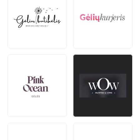
Gėlių Priežiūra
Norint, kad gėlės džiugintų savo grožiu kuo ilgiau,
svarbu tinkamai jas prižiūrėti. Reguliarus vandens
keitimas, stiebų karpymas ir tinkama vieta – tai
pagrindiniai aspektai, užtikrinantys, kad gėlės išliktų
šviežios ir gražios. Taip pat, kai kurios gėlės reikalauja
specialios priežiūros, todėl svarbu pasikonsultuoti su
specialistais.
Gėlės yra puikus pasirinkimas bet kokiai progai,
suteikiančios grožio ir emocijų. Nepriklausomai nuo to,
ar ieškote gėlių dovanai, ar norite papuošti savo
namus, pasirinkimas yra platus. Pasirinkite gėles, kurios
geriausiai atspindi jūsų jausmus ir nuotaiką, ir leiskite
joms džiuginti tiek jus, tiek jūsų artimuosius.