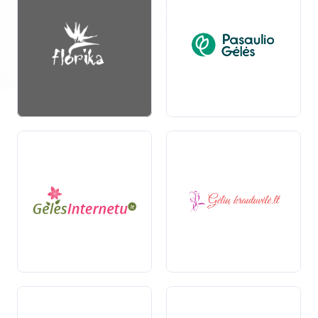
Gėlių Kompozicijos
Gėlės ne tik vienos, bet ir jų deriniai gali sukurti
nuostabius puokštes. Floristai dažnai kuria gėlių
kompozicijas
, kurios atitinka kliento pageidavimus ir
progą. Naudojant skirtingas gėles, galima sukurti
unikalias ir įsimintinas puokštes, kurios puikiai atrodys
tiek šventiniuose renginiuose, tiek kasdienybėje.
Gėlės kaip Dovana
Gėlės yra viena populiariausių dovanų. Jos gali būti
dovanojamos ne tik mylimiesiems, bet ir draugams,
šeimos nariams ar kolegoms. Gėlių puokštė gali būti
puiki proga pasveikinti, atsiprašyti ar tiesiog parodyti
dėmesį. Be to, gėlės visada sukelia teigiamas emocijas
ir gali pagyvinti bet kurią dieną.