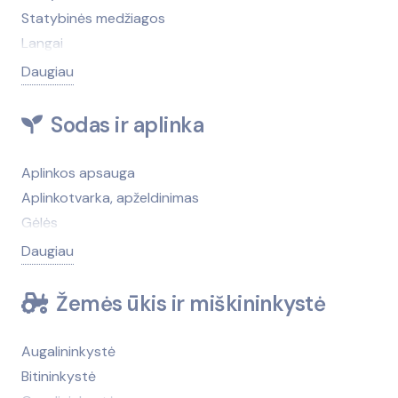
Verslo konsultacijos, tyrimai
Interjeras, interjero elementai
Statybinės medžiagos
Namų tekstilė
Langai
Rėmai, rėmeliai, rėminimas
Durys
Daugiau
Spynos, rankenos
Mediena, medienos gaminiai
Tapetai
Apdailos, remonto darbai
Sodas ir aplinka
Užuolaidos, žaliuzės
Architektai, projektavimas
Židiniai, krosnelės
Atliekų tvarkymas
Aplinkos apsauga
Žvakės
Baseinai, baseinų įranga
Aplinkotvarka, apželdinimas
Betonas ir jo gaminiai
Gėlės
Biurų, komercinių patalpų, sandėlių nuoma
Gėlių daigai, gėlių sodinukai
Daugiau
Dažai, lakas, klijai
Laistymo, drėkinimo sistemos
Elektros instaliavimo medžiagos, elektrotechnika
Medelynai
Žemės ūkis ir miškininkystė
Elektros montavimo, instaliavimo darbai
Sėklos
Geologiniai tyrimai
Sodo, miško, parko priežiūros technika
Augalininkystė
Grindų dangos, kilimai
Trąšos, augalų apsaugos priemonės
Bitininkystė
Hidraulika, hidraulikos komponentai