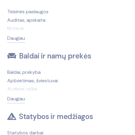
Dantų protezų gamyba
Grožio salonų įranga ir prekės
Teisinės paslaugos
Higienos prekės
Auditas, apskaita
Kosmetika, kvepalai
Notarai
Masažai
Bankai
Daugiau
Medicininės medžiagos, medikamentai
Draudimas
Netradicinė medicina
Advokatai
Baldai ir namų prekės
Optika
Antstoliai
Psichologinė pagalba
Bankroto administravimo paslaugos
Baldai, prekyba
SPA centrai, sanatorijos, gydyklos
Finansinės paslaugos
Apšvietimas, šviestuvai
Vaistinės
Įdarbinimo paslaugos
Audiniai, siūlai
Paskolos, greitieji kreditai
Baldų gamyba
Daugiau
Patentinės paslaugos
Baldų gamybos medžiagos, furnitūra
Saugos tarnybos
Baldų taisymas, atnaujinimas
Statybos ir medžiagos
Skolų išieškojimas
Čiužiniai
Teisėtvarkos institucijos
Grindų dangos, kilimai
Statybos darbai