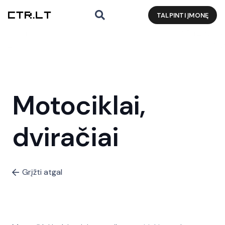
TALPINTI ĮMONĘ
Motociklai,
dviračiai
Grįžti atgal