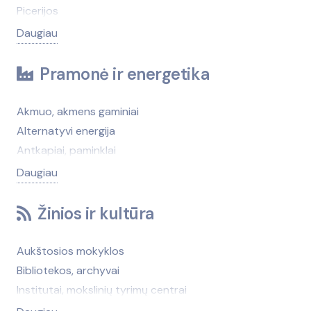
Buitinės technikos remontas
Automobilių eksploatacinės medžiagos,
Picerijos
Darbo sauga
autokosmetika
Maisto prekių parduotuvės
Daugiau
Dezinfekcija, kenkėjų naikinimas, kontrolė
Automobilių pardavimas (atstovybės)
Konditerija
Drabužių taisymas
Automobilių pardavimas (nenauji, turgūs)
Alkoholiniai gėrimai
Pramonė ir energetika
Finansinės paslaugos
Automobilių remontas (krovininiai ir autobusai)
Duonos gaminiai
Fotografija
Automobilių saugos ir komforto sistemos
Ekologiški produktai, prekės
Akmuo, akmens gaminiai
Gėlių pristatymas
Automobilių stovėjimo, saugojimo aikštelės
Gaivieji gėrimai
Alternatyvi energija
Informacijos paslaugos
Automobilių techninė apžiūra, ekspertizė
Kava, arbata
Antkapiai, paminklai
Interneto paslaugos
Automobilių techninė pagalba kelyje
Maistas šventėms
Antrinės žaliavos
Daugiau
Įdarbinimo paslaugos
Automobilių valymas, plovimas
Maisto produktai (didmena)
Apsaugos sistemos, prietaisai (patalpoms ir
Keleivių pervežimas
Autoservisų ir degalinių įranga
Maisto produktų gamyba
teritorijoms)
Žinios ir kultūra
Kirpyklos, grožio salonai
Degalinės
Mėsa, mėsos gaminiai
Audiniai, siūlai
Komunalinės paslaugos
Elektromobilių remontas
Naktiniai klubai
Autoservisų ir degalinių įranga
Aukštosios mokyklos
Konferencijų, seminarų organizavimas
Geležinkelių transportas, geležinkelių priežiūra
Pienas, pieno produktai
Baldų gamybos medžiagos, furnitūra
Bibliotekos, archyvai
Kopijavimas
Guoliai
Prieskoniai ir maisto priedai
Baseinai, baseinų įranga
Institutai, mokslinių tyrimų centrai
Laidojimo paslaugos
Jūrų ir upių transportas
Uogų, grybų, vaisių supirkimas ir perdirbimas
Brūkšninių kodų įranga
Kalbų kursai