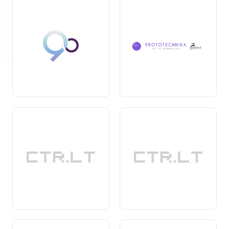
būtų įvykdyti.
Ši paslauga yra ypač svarbi įmonėms, kurios nori
išvengti teisinių problemų, susijusių su apleista
buhalterija. Be to, gerai tvarkoma buhalterija padeda
įmonėms
optimizuoti
savo finansinius procesus ir
geriau suprasti jų finansinę būklę. Tai leidžia priimti
pagrįstus sprendimus ir efektyviau valdyti verslo
išteklius.
Ieškant apleistos buhalterijos tvarkymo paslaugų,
svarbu pasirinkti patikimą partnerį, kuris turi patirties ir
žinių, reikalingų šiems iššūkiams spręsti. Kvalifikuoti
specialistai ne tik padės susitvarkyti su senais
dokumentais, bet ir užtikrins, kad jūsų buhalterija būtų
tvarkoma pagal visus galiojančius teisės aktus ir
standartus.