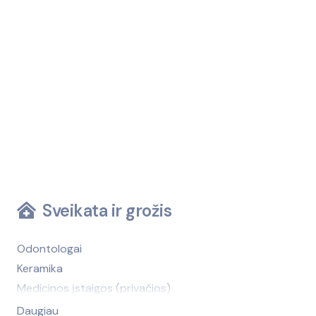
Sveikata ir grožis
Odontologai
Keramika
Medicinos įstaigos (privačios)
Medicinos įstaigos (viešosios)
Daugiau