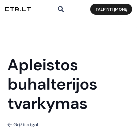
TALPINTI ĮMONĘ
Apleistos
buhalterijos
tvarkymas
Grįžti atgal