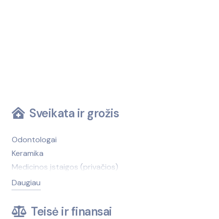
Sveikata ir grožis
Odontologai
Keramika
Medicinos įstaigos (privačios)
Medicinos įstaigos (viešosios)
Daugiau
Kirpyklos, grožio salonai
Medicinos technika, įranga
Teisė ir finansai