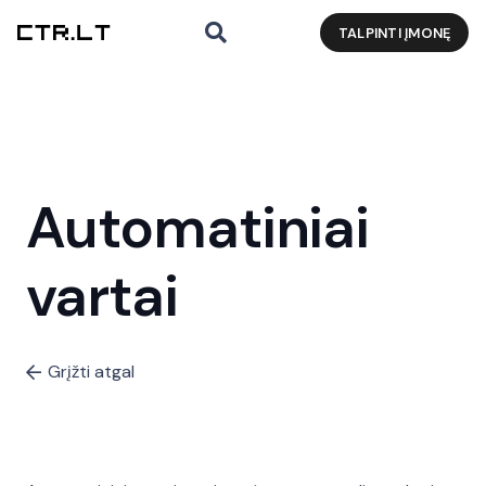
TALPINTI ĮMONĘ
Automatiniai
vartai
Grįžti atgal