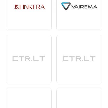
būtų
apsaugota
nuo nepageidaujamų įsibrovimų.
Stilius: Automatiniai vartai gali būti pagaminti iš įvairių
medžiagų, įskaitant metalą, medieną ir plastiką,
leidžiantys pritaikyti juos prie jūsų namų dizaino.
Ekonomiškumas: Investicija į automatiniai vartai ne tik
padidina jūsų nekilnojamojo turto vertę, bet ir
sumažina išlaidas dėl energijos taupymo, nes gerai
suprojektuoti vartai gali
užtikrinti
geresnę šilumos
izoliaciją.
Pasirinkdami automatiniai vartai, jūs investuojate į
patogumą, saugumą ir estetiką. Be to, šie vartai puikiai
tinka tiek individualiems namams, tiek komerciniams
objektams, todėl nepriklausomai nuo jūsų poreikių, jie
gali būti puikus sprendimas. Rinkitės patikimus