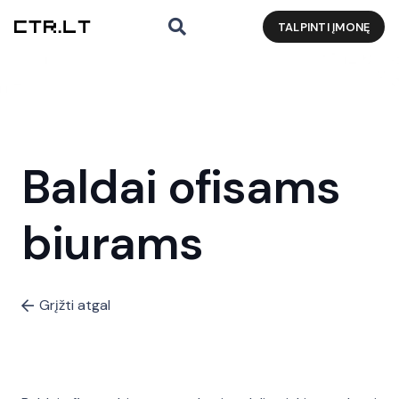
TALPINTI ĮMONĘ
Baldai ofisams
biurams
Grįžti atgal