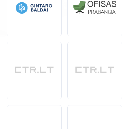
darbuotojų
, tiek tarp klientų.