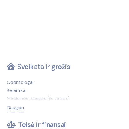
Sveikata ir grožis
Odontologai
Keramika
Medicinos įstaigos (privačios)
Medicinos įstaigos (viešosios)
Daugiau
Kirpyklos, grožio salonai
Medicinos technika, įranga
Teisė ir finansai