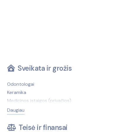
Sveikata ir grožis
Odontologai
Keramika
Medicinos įstaigos (privačios)
Medicinos įstaigos (viešosios)
Daugiau
Kirpyklos, grožio salonai
Medicinos technika, įranga
Teisė ir finansai