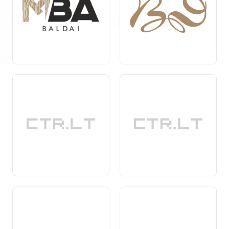
pagerina biuro įvaizdį, bet ir prisideda prie įmonės
atsakomybės už aplinką.
Rinkdamiesi biuro medinius baldus, galite būti tikri, kad
investuojate
į kokybę, patvarumą ir komfortą. Šie
baldai puikiai tinka tiek moderniam, tiek klasikiniam
interjerui, o jų natūralus medžio raštas suteikia erdvei
jaukumo ir išskirtinumo.