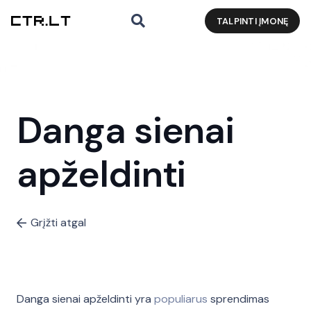
TALPINTI ĮMONĘ
Danga sienai
apželdinti
Grįžti atgal
Danga sienai apželdinti yra
populiarus
sprendimas