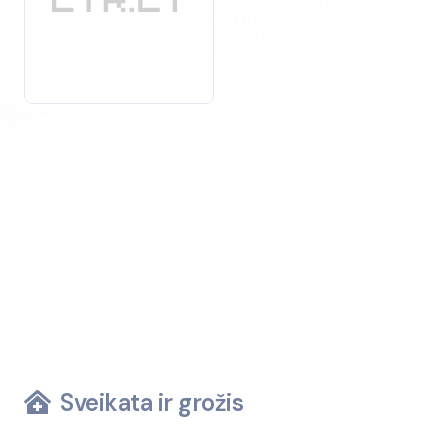
Danga sienai apželdinti yra įvairių tipų, priklausomai
nuo konkretaus projekto reikalavimų: nuo specialių
karkasų, kurie leidžia augalams tvirtai augti, iki
medžiagų, padedančių
užtikrinti
tinkamą drėgmės ir
maistinių medžiagų paskirstymą.
Investicija į dangą sienai apželdinti padeda ne tik
sukurti unikalią erdvę, bet ir prisideda prie tvaresnės ir
sveikesnės aplinkos kūrimo.
Sveikata ir grožis