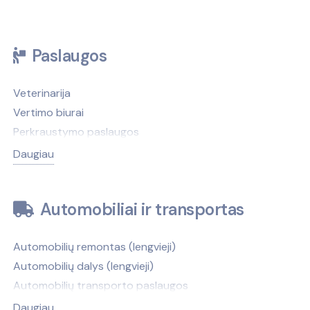
Paslaugos
Veterinarija
Vertimo biurai
Perkraustymo paslaugos
Antkapiai, paminklai
Daugiau
Antikvariatai
Antstoliai
Automobiliai ir transportas
Atliekų tvarkymas
Autobusų nuoma
Automobilių remontas (lengvieji)
Autobusų stotys
Automobilių dalys (lengvieji)
Automobilių nuoma
Automobilių transporto paslaugos
Automobilių valymas, plovimas
Automobilių nuoma
Avalynės, galanterijos taisymas
Daugiau