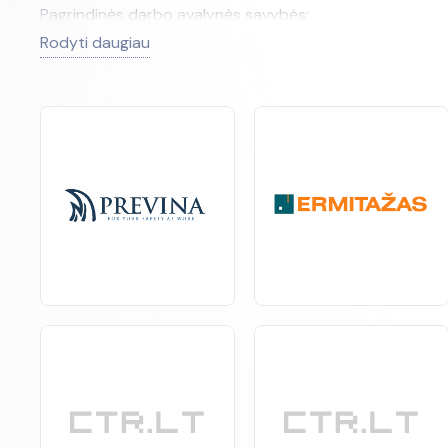
Pagrindinės darbo avalynės savybės:
Rodyti daugiau
Saugumas: Darbo avalynė su plienine ar kompozitine nos
Atsparumas: Aukštos kokybės
medžiagos
užtikrina atsp
Patogumas: Ergonomiškas dizainas ir tinkamas vidpadis už
Ilgaamžiškumas: Tvirta konstrukcija ir
atsparios
medžiagos
Kodėl verta investuoti į kokybišką darbo avalynę?
Tinkama darbo avalynė ne tik apsaugo jūsų kojas nuo trau
kokybišką avalynę, mažinate traumų ir nelaimingų atsitik
Darbo avalynės tipai:
Statybininkams: Specialiai sukurta avalynė, kuri apsaugo 
Sandėlininkams: Lengvesnė ir lankstesnė avalynė, užtikrin
Laboratorijoms ir gamykloms: Avalynė, atspari chemikal
Renkantis darbo avalynę, svarbu atkreipti dėmesį į sertifi