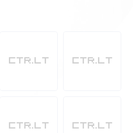
bo vietoje pasitaikančioms rizikoms.
žtikrina komfortą per visą darbo dieną. Investuodami į
pasirinkta avalynė atitiks visus reikalavimus ir užtikrins