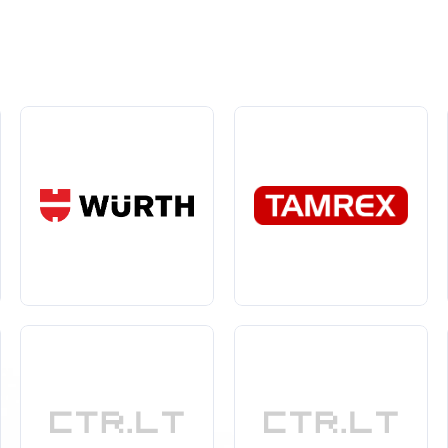
elė apsaugo nuo sunkių daiktų kritimo ant kojų.
arumą chemikalams, slydimui, elektros iškrovoms ir kitoms dar
tikrina, kad avalynė būtų patogi net ir ilgą darbo dieną.
 garantuoja, kad darbo avalynė tarnaus ilgą laiką.
mų, bet ir padeda išvengti nuovargio, suteikia stabilumo ir u
imų tikimybę, todėl galėsite
dirbti
efektyviau ir saugiau.
nuo sunkių ir aštrių daiktų.
anti gerą sukibimą ir stabilumą.
ams ir kitiems pavojingiems medžiagoms.
katus ir atitikimą saugos standartams. Tai garantuos, kad jūsų 