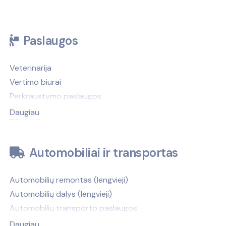
Paslaugos
Veterinarija
Vertimo biurai
Perkraustymo paslaugos
Antkapiai, paminklai
Daugiau
Antikvariatai
Antstoliai
Automobiliai ir transportas
Atliekų tvarkymas
Autobusų nuoma
Automobilių remontas (lengvieji)
Autobusų stotys
Automobilių dalys (lengvieji)
Automobilių nuoma
Automobilių transporto paslaugos
Automobilių valymas, plovimas
Automobilių nuoma
Avalynės, galanterijos taisymas
Daugiau