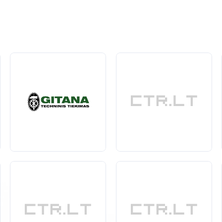
. Pagrindiniai dulkių siurblių tipai yra:
erdvėms ar greitam valymui.
patalpoms ir dažnam naudojimui.
ianti automatizuoti valymo procesą.
arbiausia
atsižvelgti į kelis kriterijus:
mai galingas ir efektyviai siurbtų dulkes bei kitus nešvarumus.
, HEPA, padeda išvengti alergenų ir kitų kenksmingų dalelių pliti
valdymas padidina siurblio naudojimo patogumą.
. Kokybiški dulkių siurbliai pasižymi ilgaamžiškumu, didesniu našu
namąją aplinką, kas yra itin svarbu šeimoms su mažais vaikais ar