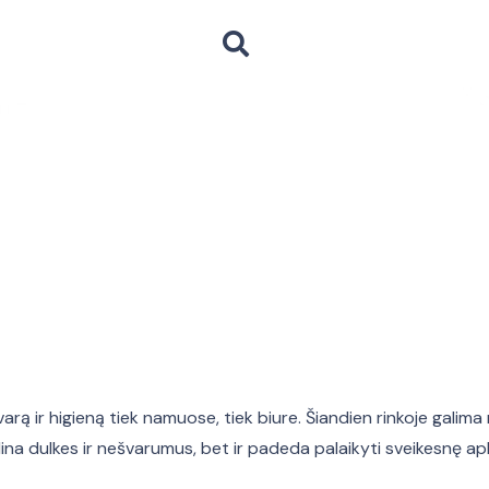
švarą ir higieną tiek namuose, tiek biure. Šiandien rinkoje galima r
alina dulkes ir nešvarumus, bet ir padeda palaikyti sveikesnę apl