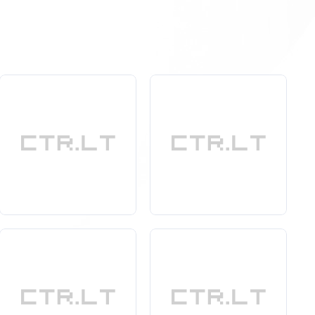
mo.
mu ir efektyvumu, o tai leidžia sutaupyti tiek laiką, tiek
 alergiškais asmenimis.