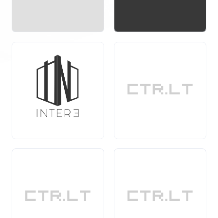
prieinami įvairių dydžių ir temų, galite lengvai rasti tokį
variantą, kuris tiksliai atitiks jūsų viziją.
Renkantis foto tapetus, atkreipkite dėmesį į kokybę ir
atsparumą. Aukštos kokybės medžiagos užtikrina
ilgaamžiškumą ir lengvą priežiūrą. Be to, šiuolaikinės
technologijos leidžia kurti
ryškias
ir detalizuotas
nuotraukas, kurios atrodys puikiai bet kuriame
apšvietime.
Foto tapetai yra ne tik dizaino elementas, bet ir puikus
būdas išreikšti savo asmenybę. Jie gali suteikti šiltą ir
malonų jausmą bet kuriai erdvei, ar tai būtų svetainė,
miegamasis ar net biuras. Atraskite įvairius
pasirinkimus ir leiskite savo fantazijai skristi su foto
tapetais, kurie taps neatsiejama jūsų interjero dalimi.