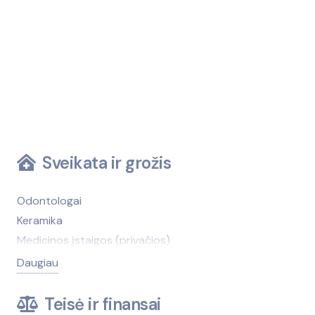
Sveikata ir grožis
Odontologai
Keramika
Medicinos įstaigos (privačios)
Medicinos įstaigos (viešosios)
Daugiau
Kirpyklos, grožio salonai
Medicinos technika, įranga
Teisė ir finansai