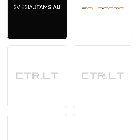
projektas yra unikalus, todėl profesionalus fotografas
gali pasiūlyti individualų požiūrį ir kūrybiškus
sprendimus. Nesvarbu, ar jums reikia portretų,
produktų nuotraukų, ar renginių įamžinimo, pasirinkus
tinkamas fotografijos paslaugas galite būti tikri, kad
gausite aukščiausios kokybės rezultatus.
Ši kategorija padeda jums
lengvai rasti
ir palyginti
įvairias fotografijos paslaugas, užtikrinant, kad jūsų
vizualinis turinys atitiks aukščiausius standartus ir
efektyviai perteiks norimą žinutę.
Ieškodami fotografijos paslaugų, atkreipkite dėmesį į
fotografo portfelį, atsiliepimus ir siūlomų paslaugų
įvairovę, kad būtumėte tikri, jog jūsų poreikiai bus
patenkinti.