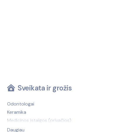
Sveikata ir grožis
Odontologai
Keramika
Medicinos įstaigos (privačios)
Medicinos įstaigos (viešosios)
Daugiau