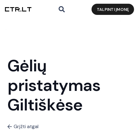
TALPINTI ĮMONĘ
Gėlių
pristatymas
Giltiškėse
Grįžti atgal