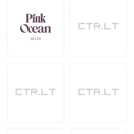
asortimentą
: nuo klasikinių rožių iki egzotiškų orchidėjų.
Kiekviena įmonė užtikrina šviežumą ir aukštą kokybę,
todėl galite būti tikri, kad jūsų užsakytos gėlės bus
pristatytos laiku ir nepriekaištingos būklės.
Svarbu paminėti, kad gėlių pristatymas Giltiškėse taip
pat gali būti puiki dovana verslo partneriams ar
kolegoms, nes tai yra
elegantiškas
būdas išreikšti
pagarbą ir dėkingumą. Daugelis įmonių siūlo
papildomas paslaugas, tokias kaip gėlių kompozicijų
kūrimas pagal individualius pageidavimus ir specialius
pristatymo laikus, kad paslauga būtų dar labiau
pritaikyta jūsų poreikiams.
Nepamirškite, kad gėlių pristatymas Giltiškėse yra ne
tik praktiška, bet ir emocinga dovana, kuri gali suteikti
daug
džiaugsmo
ir nustebinti jūsų mylimus žmones.