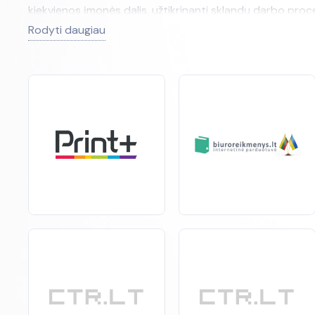
kiekvienos įmonės dalis, užtikrinanti sklandų darbo pro
Rodyti daugiau
Pas mus rasite viską, ko reikia jūsų biurui: nuo rašymo pr
atitiktų aukštus kokybės standartus ir užtikrintų patiki
Investuodami į kanceliarines prekes biurams, jūs invest
Rinkdamiesi iš mūsų
asortimento
, galite būti tikri, kad
Apsilankykite mūsų kataloge ir atraskite kanceliarines pre
biurui!