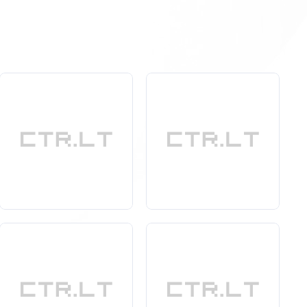
eliarinės prekės
biurams
yra pasirūpinamos taip, kad
ės jums sutaupyti laiką ir padidinti darbo produktyvumą.
e mums padėti jums sukurti tobulą darbo aplinką jūsų