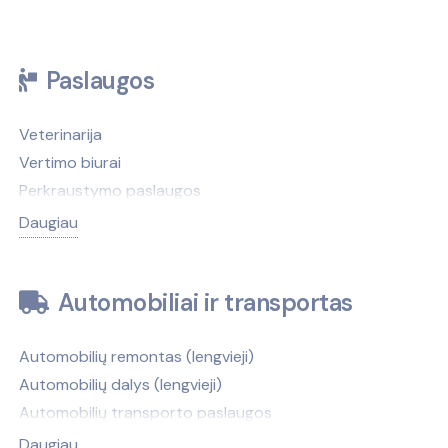
Paslaugos
Veterinarija
Vertimo biurai
Perkraustymo paslaugos
Antkapiai, paminklai
Daugiau
Antikvariatai
Antstoliai
Automobiliai ir transportas
Atliekų tvarkymas
Autobusų nuoma
Automobilių remontas (lengvieji)
Autobusų stotys
Automobilių dalys (lengvieji)
Automobilių nuoma
Automobilių transporto paslaugos
Automobilių valymas, plovimas
Automobilių nuoma
Avalynės, galanterijos taisymas
Daugiau