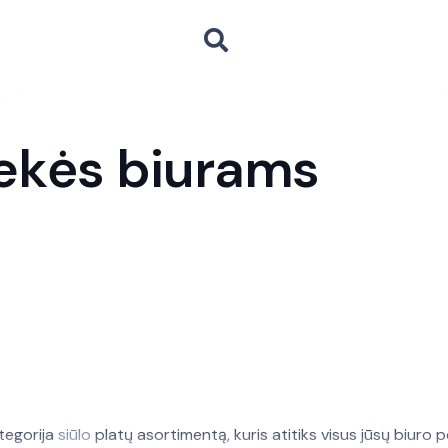
rekės biurams
tegorija
siūlo
platų asortimentą, kuris atitiks visus jūsų biuro 