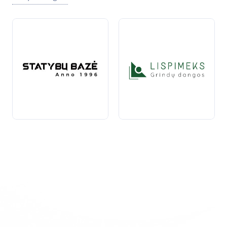
Yra daug įvairių klijų tipų, pritaikytų
skirtingoms
medžiagoms ir poreikiams. Pavyzdžiui, klijai gali būti
skirti medienai, metalui, plastikui, stiklui ar tekstilei.
Pasirinkus tinkamus klijus, galima pasiekti geriausių
rezultatų, nes kiekvienas tipas turi savas ypatybes ir
privalumus.
Be to, klijai dažnai naudojami ir inovatyviuose
sprendimuose, pavyzdžiui, automobilių pramonėje,
baldų gamyboje, bei statybose.
Šiuolaikiniai
klijai
pasižymi dideliu atsparumu, greitu džiūvimu ir lengvu
naudojimu. Rinkoje taip pat galima rasti specializuotų
klijų, kurie atsparūs drėgmei, karščiui ar cheminėms
medžiagoms.
Pasirinkdami klijus, būtinai atkreipkite dėmesį į