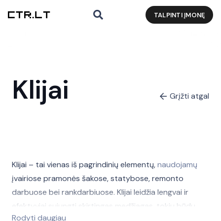
TALPINTI ĮMONĘ
Klijai
Grįžti atgal
Klijai – tai vienas iš pagrindinių elementų,
naudojamų
įvairiose pramonės šakose, statybose, remonto
darbuose bei rankdarbiuose. Klijai leidžia lengvai ir
efektyviai sujungti skirtingas medžiagas, tokiu būdu
Rodyti daugiau
užtikrinant tvirtumą ir ilgaamžiškumą.