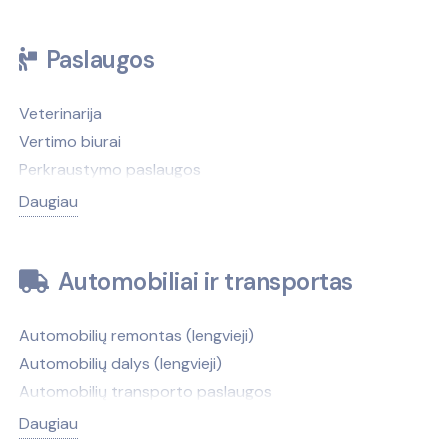
Paslaugos
Veterinarija
Vertimo biurai
Perkraustymo paslaugos
Antkapiai, paminklai
Daugiau
Antikvariatai
Antstoliai
Automobiliai ir transportas
Atliekų tvarkymas
Autobusų nuoma
Automobilių remontas (lengvieji)
Autobusų stotys
Automobilių dalys (lengvieji)
Automobilių nuoma
Automobilių transporto paslaugos
Automobilių valymas, plovimas
Automobilių nuoma
Avalynės, galanterijos taisymas
Daugiau
Automobilių naudotos dalys, autolaužynai