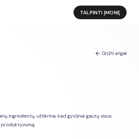
TALPINTI ĮMONĘ
Grįžti atgal
airių ingredientų, užtikrina, kad gyvūnai gautų visus
ei produktyvumą.