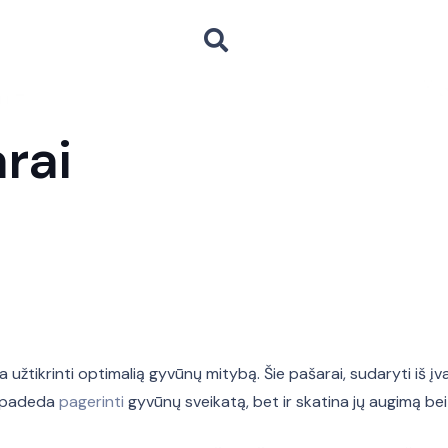
rai
a užtikrinti optimalią gyvūnų mitybą. Šie pašarai, sudaryti iš įv
k padeda
pagerinti
gyvūnų sveikatą, bet ir skatina jų augimą b