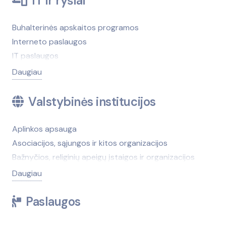
IT ir ryšiai
Vaizdo ir garso aparatūra, jos remontas
Šokių studijos
Radijo stotys
Vėdinimas, oro kondicionavimas
Valymo, skalbimo priemonės
Teatrai
Reklama, dizainas
Žemėtvarka, geodezija, kadastriniai matavimai
Buhalterinės apskaitos programos
Vestuviniai, proginiai rūbai
Žaidimai, loterijos, kazino, lošimai
Rinkodara, viešieji ryšiai
Židiniai, krosnelės
Interneto paslaugos
Žuvininkystės ir žūklės reikmenys
Žirgininkystė, žirgynai
Televizija
IT paslaugos
Žuvininkystės ir žūklės reikmenys
Tentai, tentų gamyba
Kanceliarinės prekės
Daugiau
Verslo dovanos
Kasos aparatai
Kompiuteriniai žaidimai
Valstybinės institucijos
Kompiuterių programinė įranga
Mobilieji telefonai, jų remontas
Aplinkos apsauga
Palydovinės televizijos priėmimo sistemos
Asociacijos, sąjungos ir kitos organizacijos
Pašto ir kurjerių paslaugos
Bažnyčios, religinių apeigų įstaigos ir organizacijos
Pinigų skaičiuoklės, detektoriai
Kontrolės tarnybos
Daugiau
Ryšiai ir telekomunikacijos
Partijos, politinės organizacijos
Paslaugos
Savivaldybės, seniūnijos
Socialinių paslaugų centrai