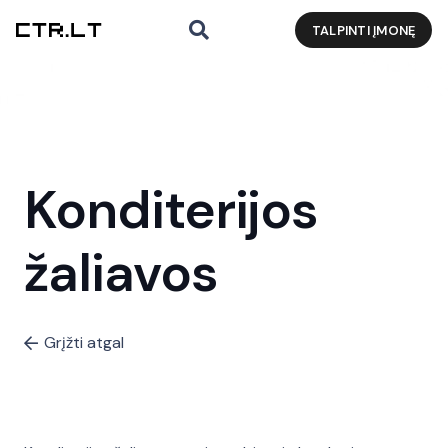
TALPINTI ĮMONĘ
Konditerijos
žaliavos
Grįžti atgal