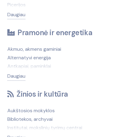
Buitinės technikos remontas
Automobilių eksploatacinės medžiagos,
Picerijos
Darbo sauga
autokosmetika
Maisto prekių parduotuvės
Daugiau
Dezinfekcija, kenkėjų naikinimas, kontrolė
Automobilių pardavimas (atstovybės)
Konditerija
Drabužių taisymas
Automobilių pardavimas (nenauji, turgūs)
Alkoholiniai gėrimai
Pramonė ir energetika
Finansinės paslaugos
Automobilių remontas (krovininiai ir autobusai)
Duonos gaminiai
Fotografija
Automobilių saugos ir komforto sistemos
Ekologiški produktai, prekės
Akmuo, akmens gaminiai
Gėlių pristatymas
Automobilių stovėjimo, saugojimo aikštelės
Gaivieji gėrimai
Alternatyvi energija
Informacijos paslaugos
Automobilių techninė apžiūra, ekspertizė
Kava, arbata
Antkapiai, paminklai
Interneto paslaugos
Automobilių techninė pagalba kelyje
Maistas šventėms
Antrinės žaliavos
Daugiau
Įdarbinimo paslaugos
Automobilių valymas, plovimas
Maisto produktai (didmena)
Apsaugos sistemos, prietaisai (patalpoms ir
Keleivių pervežimas
Autoservisų ir degalinių įranga
Maisto produktų gamyba
teritorijoms)
Žinios ir kultūra
Kirpyklos, grožio salonai
Degalinės
Mėsa, mėsos gaminiai
Audiniai, siūlai
Komunalinės paslaugos
Elektromobilių remontas
Naktiniai klubai
Autoservisų ir degalinių įranga
Aukštosios mokyklos
Konferencijų, seminarų organizavimas
Geležinkelių transportas, geležinkelių priežiūra
Pienas, pieno produktai
Baldų gamybos medžiagos, furnitūra
Bibliotekos, archyvai
Kopijavimas
Guoliai
Prieskoniai ir maisto priedai
Baseinai, baseinų įranga
Institutai, mokslinių tyrimų centrai
Laidojimo paslaugos
Jūrų ir upių transportas
Uogų, grybų, vaisių supirkimas ir perdirbimas
Brūkšninių kodų įranga
Kalbų kursai