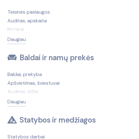
Dantų protezų gamyba
Grožio salonų įranga ir prekės
Teisinės paslaugos
Higienos prekės
Auditas, apskaita
Kosmetika, kvepalai
Notarai
Masažai
Bankai
Daugiau
Medicininės medžiagos, medikamentai
Draudimas
Netradicinė medicina
Advokatai
Baldai ir namų prekės
Optika
Antstoliai
Psichologinė pagalba
Bankroto administravimo paslaugos
Baldai, prekyba
SPA centrai, sanatorijos, gydyklos
Finansinės paslaugos
Apšvietimas, šviestuvai
Vaistinės
Įdarbinimo paslaugos
Audiniai, siūlai
Paskolos, greitieji kreditai
Baldų gamyba
Daugiau
Patentinės paslaugos
Baldų gamybos medžiagos, furnitūra
Saugos tarnybos
Baldų taisymas, atnaujinimas
Statybos ir medžiagos
Skolų išieškojimas
Čiužiniai
Teisėtvarkos institucijos
Grindų dangos, kilimai
Statybos darbai