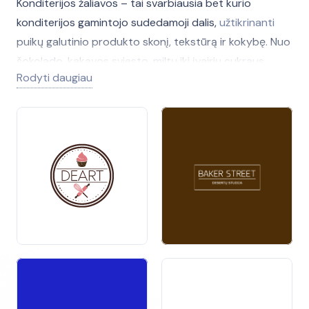
Konditerijos žaliavos – tai svarbiausia bet kurio
konditerijos gamintojo sudedamoji dalis,
užtikrinanti
puikų galutinio produkto skonį, tekstūrą ir kokybę. Nuo
šokolado, kakavos sviesto, miltų iki įvairių cukraus
Rodyti daugiau
rūšių, priedų ir aromatų – kiekviena žaliava atlieka
svarbų vaidmenį kuriant gardžius desertus.
Konditerijos žaliavos yra
naudojamos
ne tik
pramoninėje gamyboje, bet ir mažesnėse kepyklėlėse,
restoranuose bei kavinėse. Todėl svarbu rinktis
aukštos kokybės produktus, kurie atitinka
tarptautinius kokybės ir saugumo standartus. Teisingai
parinktos konditerijos
žaliavos
gali ženkliai pagerinti
gaminių skonį ir jų laikymo trukmę.
Renkantis konditerijos žaliavas, verta
atkreipti
dėmesį į
tiekėjus, siūlančius platų asortimentą ir galimybę įsigyti