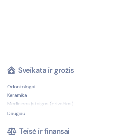
Sveikata ir grožis
Odontologai
Keramika
Medicinos įstaigos (privačios)
Medicinos įstaigos (viešosios)
Daugiau
Kirpyklos, grožio salonai
Medicinos technika, įranga
Teisė ir finansai