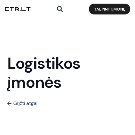
TALPINTI ĮMONĘ
Logistikos
įmonės
Grįžti atgal