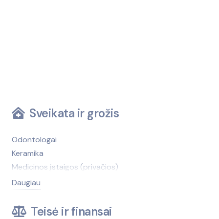
Sveikata ir grožis
Odontologai
Keramika
Medicinos įstaigos (privačios)
Medicinos įstaigos (viešosios)
Daugiau
Kirpyklos, grožio salonai
Medicinos technika, įranga
Teisė ir finansai