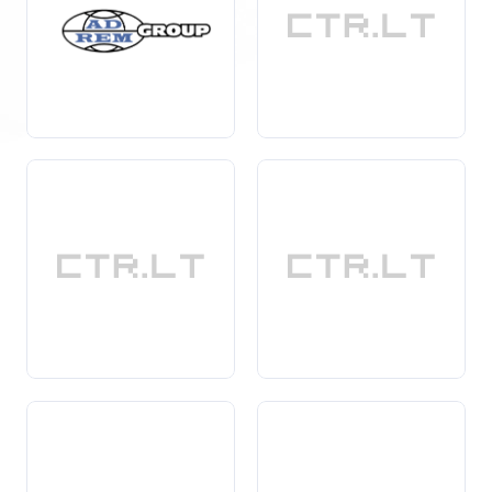
sprendimus, kad pagerintų savo veiklą ir užtikrintų
klientų pasitenkinimą.
Jei jums reikia patikimos ir profesionalios
logistikos
įmonės, mūsų katalogas pateikia išsamų pasirinkimą,
padėsiantį jums rasti geriausią partnerį jūsų verslo
poreikiams
.