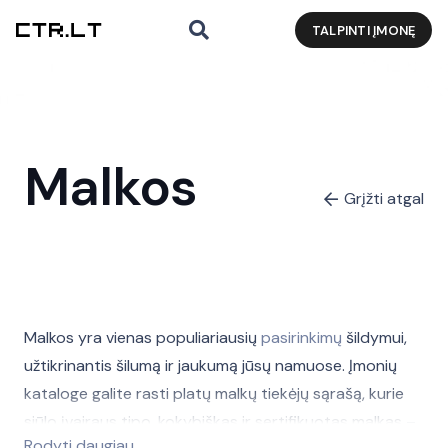
TALPINTI ĮMONĘ
Malkos
Grįžti atgal
Malkos yra vienas populiariausių
pasirinkimų
šildymui,
užtikrinantis šilumą ir jaukumą jūsų namuose. Įmonių
kataloge galite rasti platų malkų tiekėjų sąrašą, kurie
siūlo įvairaus tipo, kokybiškas ir sertifikuotas malkas –
Rodyti daugiau