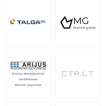
tarpininkai užtikrina, kad jūsų kroviniai bus
pristatyti
laiku ir be papildomų rūpesčių.
Jei ieškote patikimų muitinės tarpininkų, kurie
profesionaliai pasirūpins visais muitinės formalumais,
mūsų įmonių katalogas siūlo platų
pasirinkimą
.
Pasirinkę tinkamus partnerius, galėsite užtikrinti savo
verslo sėkmę ir išvengti galimų problemų su muitine.
Krovinių ekspedijavimas
Sandėliavimas
Muitinės tarpininkai