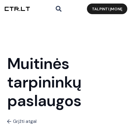
TALPINTI ĮMONĘ
Muitinės
tarpininkų
paslaugos
Grįžti atgal