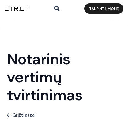
TALPINTI ĮMONĘ
Notarinis
vertimų
tvirtinimas
Grįžti atgal