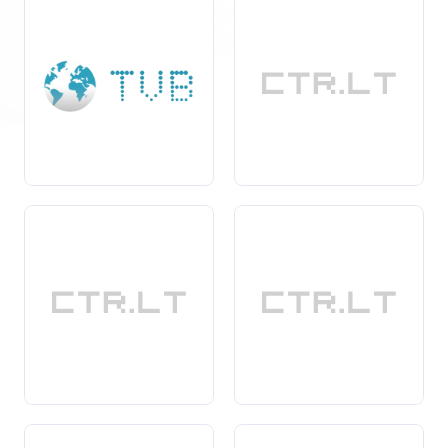
Kokie yra notarinių vertimų tvirtinimo privalumai?
Teisinė galiojimo galia:
Notarinis
vertimų tvirtinimas
suteikia dokumentams oficialų statusą ir pripažinimą,
kurio reikia teisinėms procedūroms.
Dokumentų patikimumas: Tvirtinant vertimus notarui,
sumažėja klaidų ir netikslumų tikimybė, todėl
dokumentai tampa patikimi ir atitinka teisės aktus.
Tarptautinis pripažinimas: Notariniai vertimai yra
priimami daugelyje šalių, todėl tai palengvina
dokumentų
naudojimą
tarptautiniu mastu.
Kaip veikia notarinių vertimų tvirtinimas? Procesas
paprastai apima šiuos žingsnius:
Vertimo atlikimas: Pirmiausia turi būti atliktas tikslus
vertimas.