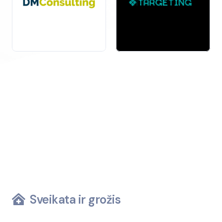
Local expertise: In-depth knowledge of the Armenian
market and competitive landscape.
Competitive pricing: High-quality services at
affordable rates.
Comprehensive support: From on-page SEO to off-
page strategies, you will receive support for all your
needs.
Partnering with a professional agency can significantly
improve your online visibility and make your business
more accessible to potential customers. Start your
journey to success today with a trusted SEO agency
in Armenia!
Sveikata ir grožis