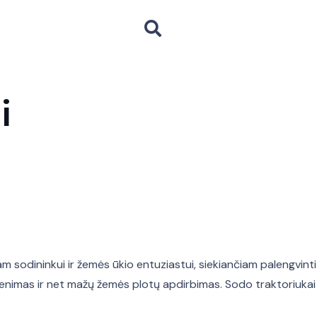
i
sodininkui ir žemės ūkio entuziastui, siekiančiam palengvinti sa
imas ir net mažų žemės plotų apdirbimas. Sodo traktoriukai yra 