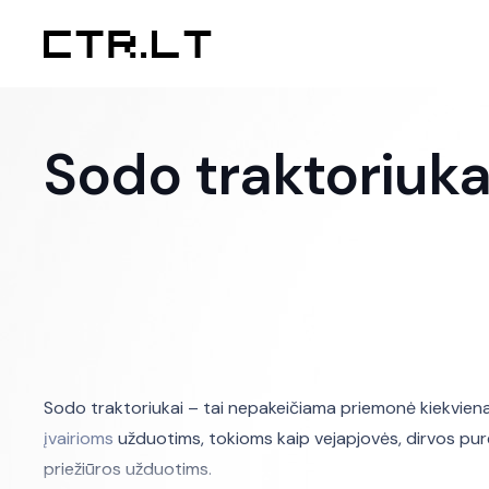
Sodo traktoriuka
Sodo traktoriukai – tai nepakeičiama priemonė kiekvienam 
įvairioms
užduotims, tokioms kaip vejapjovės, dirvos puren
priežiūros užduotims.