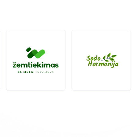
i
atlikti didelius darbus, taupant laiką ir energiją.
ems priedams, tokiems kaip kultivatoriai, sodo plūgai ar vejos ae
 net ir mažiau patyrę vartotojai gali lengvai juos naudoti.
elis veiksnius:
ti, pasirinkite traktoriuką su
reikiama
galia.
ms, tuo tarpu didesni modeliai tinka didesniems plotams.
s su įvairiais priedais, kad išnaudotumėte visas jo galimybes.
ų sodininkystės darbus ir užtikrinti, kad jūsų sodas visada atro