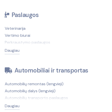
Paslaugos
Veterinarija
Vertimo biurai
Perkraustymo paslaugos
Antkapiai, paminklai
Daugiau
Antikvariatai
Antstoliai
Automobiliai ir transportas
Atliekų tvarkymas
Autobusų nuoma
Automobilių remontas (lengvieji)
Autobusų stotys
Automobilių dalys (lengvieji)
Automobilių nuoma
Automobilių transporto paslaugos
Automobilių valymas, plovimas
Automobilių nuoma
Avalynės, galanterijos taisymas
Daugiau
Automobilių naudotos dalys, autolaužynai