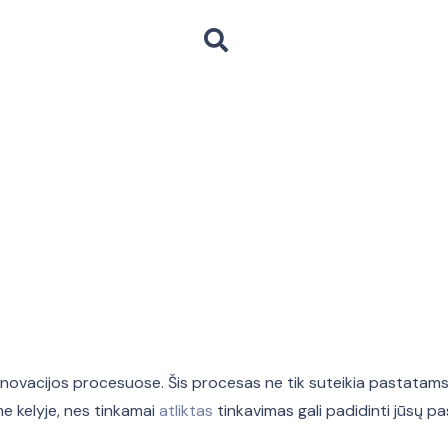
renovacijos procesuose. Šis procesas ne tik suteikia pastatams
me kelyje, nes tinkamai
atliktas
tinkavimas gali padidinti jūsų p