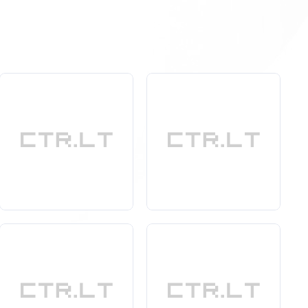
todas
turi savo privalumų ir yra pritaikomas pagal
kelia daug nepatogumų, tuo tarpu drėgnas tinkavimas
apsaugo nuo drėgmės, pelėsio ir kitų išorinių veiksnių.
fikuotus specialistus, kurie užtikrins aukščiausią darbų
tik atliks darbus greitai ir efektyviai, bet ir suteiks
 Pasirinkus tinkamus specialistus ir tinkamus metodus,