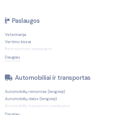
Paslaugos
Veterinarija
Vertimo biurai
Perkraustymo paslaugos
Antkapiai, paminklai
Daugiau
Antikvariatai
Antstoliai
Automobiliai ir transportas
Atliekų tvarkymas
Autobusų nuoma
Automobilių remontas (lengvieji)
Autobusų stotys
Automobilių dalys (lengvieji)
Automobilių nuoma
Automobilių transporto paslaugos
Automobilių valymas, plovimas
Automobilių nuoma
Avalynės, galanterijos taisymas
Daugiau