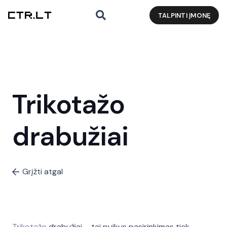
TALPINTI ĮMONĘ
Trikotažo
drabužiai
Grįžti atgal
Trikotažo
drabužiai – tai puikus pasirinkimas tiek