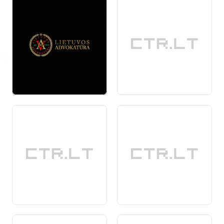
patikimus ir sertifikuotus vertintojus, kurie gali atlikti
nepriklausomą ir tikslią analizę. Patyrę specialistai
suteiks išsamias ataskaitas ir padės jums suprasti
visus turto aspektus, kurie gali turėti įtakos jūsų
skyrybų proceso rezultatams.
Pasirinkdami įmones, teikiančias turto vertinimo
skyrybų atveju paslaugas, ieškokite tų, kurios turi gerą
reputaciją ir gali pasiūlyti
profesionalias
ir skaidrias
paslaugas. Tokiu būdu galėsite būti tikri, kad jūsų turto
vertinimas bus atliktas teisingai ir objektyviai, kas
padės užtikrinti sąžiningą ir sklandų skyrybų procesą.
Jei jums reikia daugiau informacijos apie turto
vertinimą skyrybų atveju, mūsų kataloge rasite įmonių,
kurios
specializuojasi
šioje srityje ir gali suteikti jums
visą reikiamą pagalbą.