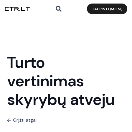
TALPINTI ĮMONĘ
Turto
vertinimas
skyrybų atveju
Grįžti atgal