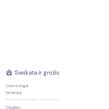
Sveikata ir grožis
Odontologai
Keramika
Medicinos įstaigos (privačios)
Medicinos įstaigos (viešosios)
Daugiau