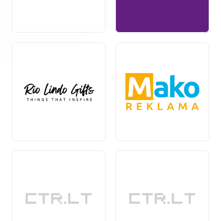
įmonės logotipu, spalvomis ar kitais individualiais
elementais.
Ekologiškos verslo dovanos –
pagamintos
iš tvarių
medžiagų, skirtos pabrėžti įmonės atsakomybę už
aplinką.
Technologinės dovanos – nuo išmaniųjų prietaisų iki
biuro įrangos, puikiai tinkančios technologijų
entuziastams.
Maisto dovanos – gurmaniški produktai, skirti
pasimėgauti ir pasidalinti su kolegomis ar partneriais.
Kaip pasirinkti tinkamas verslo dovanas?
Renkantis verslo dovanas, svarbu atsižvelgti į gavėjų
poreikius ir pomėgius. Taip pat verta apgalvoti, kokią
žinutę norite perduoti su dovana. Atsakingas ir gerai
apgalvotas dovanos
pasirinkimas
padės sukurti
teigiamą įspūdį ir sustiprinti santykius.