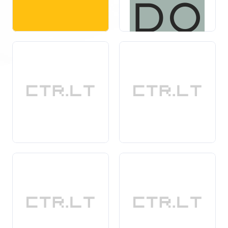
iš medžio, laminato, metalo ar stiklo, o kiekvienas
pasirinkimas turi savų privalumų.
Investuodami į kokybiškus virtuvės baldus, užtikrinate,
kad jūsų virtuvė tarnaus ilgai, bus patogi ir atitiks
naujausias dizaino tendencijas. Atraskite tinkamus
baldus savo virtuvei ir sukurkite
erdvę
, kurioje norėsis
praleisti daugiau laiko!